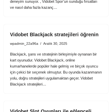
deneyim sunuyor. , Vidobet Spor’un sunduğu fırsatları
ve nasıl daha fazla kazanç…
Vidobet Blackjack stratejileri öğrenin
wpadmin_22a96a
Aralık 30, 2025
Blackjack, şans ve stratejinin birleşimiyle oynanan bir
kart oyunudur. Vidobet Blackjack, online
kumarhanelerde popüler hale gelmiş ve birçok oyuncu
için çekici bir seçenek olmuştur. Bu oyunda kazanmanın
yolu, doğru stratejileri uygulamaktan geçer. Vidobet
Blackjack stratejileri…
Vidobet Slot Oyunları ile eğlenceli