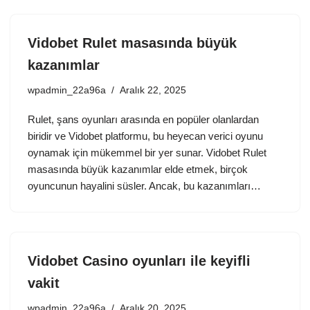
Vidobet Rulet masasında büyük
kazanımlar
wpadmin_22a96a
Aralık 22, 2025
Rulet, şans oyunları arasında en popüler olanlardan
biridir ve Vidobet platformu, bu heyecan verici oyunu
oynamak için mükemmel bir yer sunar. Vidobet Rulet
masasında büyük kazanımlar elde etmek, birçok
oyuncunun hayalini süsler. Ancak, bu kazanımları…
Vidobet Casino oyunları ile keyifli
vakit
wpadmin_22a96a
Aralık 20, 2025