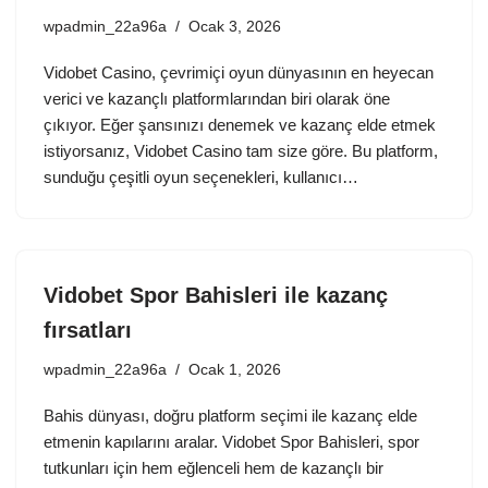
wpadmin_22a96a
Ocak 3, 2026
Vidobet Casino, çevrimiçi oyun dünyasının en heyecan
verici ve kazançlı platformlarından biri olarak öne
çıkıyor. Eğer şansınızı denemek ve kazanç elde etmek
istiyorsanız, Vidobet Casino tam size göre. Bu platform,
sunduğu çeşitli oyun seçenekleri, kullanıcı…
Vidobet Spor Bahisleri ile kazanç
fırsatları
wpadmin_22a96a
Ocak 1, 2026
Bahis dünyası, doğru platform seçimi ile kazanç elde
etmenin kapılarını aralar. Vidobet Spor Bahisleri, spor
tutkunları için hem eğlenceli hem de kazançlı bir