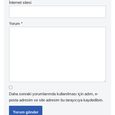
İnternet sitesi
Yorum
*
Daha sonraki yorumlarımda kullanılması için adım, e-
posta adresim ve site adresim bu tarayıcıya kaydedilsin.