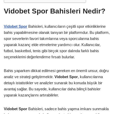
Vidobet Spor Bahisleri Nedir?
Vidobet Spor
Bahisleri, kullanıcıların çeşitli spor etkinliklerine
bahis yapabilmesine olanak tanıyan bir platformdur. Bu platform,
spor severlerin favori takımlarına veya sporcularına bahis
yaparak kazanç elde etmelerine yardımcı olur. Kullanıcılar,
futbol, basketbol, tenis gibi birçok spor dalında farklı bahis
seçeneklerini değerlendirme fırsatı bulurlar.
Bahis yaparken dikkat edilmesi gereken en önemli unsur, doğru
analiz ve strateji geliştirmektir.
Vidobet Spor
, kullanıcılarına
detaylı istatistikler ve analizler sunarak bu konuda büyük bir
avantaj sağlar. Bu sayede, kullanıcılar daha bilinçli bahisler
yaparak kazançlarını artırabilirler.
Vidobet Spor
Bahisleri, sadece bahis yapma imkanı sunmakla