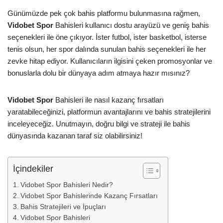
Günümüzde pek çok bahis platformu bulunmasına rağmen,
Vidobet Spor
Bahisleri kullanıcı dostu arayüzü ve geniş bahis
seçenekleri ile öne çıkıyor. İster futbol, ister basketbol, isterse
tenis olsun, her spor dalında sunulan bahis seçenekleri ile her
zevke hitap ediyor. Kullanıcıların ilgisini çeken promosyonlar ve
bonuslarla dolu bir dünyaya adım atmaya hazır mısınız?
Vidobet Spor
Bahisleri ile nasıl kazanç fırsatları
yaratabileceğinizi, platformun avantajlarını ve bahis stratejilerini
inceleyeceğiz. Unutmayın, doğru bilgi ve strateji ile bahis
dünyasında kazanan taraf siz olabilirsiniz!
İçindekiler
Vidobet Spor Bahisleri Nedir?
Vidobet Spor Bahislerinde Kazanç Fırsatları
Bahis Stratejileri ve İpuçları
Vidobet Spor Bahisleri