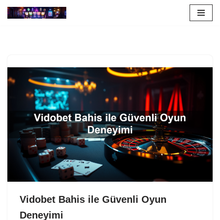
İçeriğe
geç
Vidobet Bahis ile Güvenli Oyun
Deneyimi