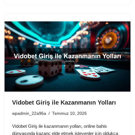
Vidobet Giriş ile Kazanmanın Yolları
wpadmin_22a96a
Temmuz 10, 2026
Vidobet Giriş ile kazanmanın yolları, online bahis
dünyasında kazanç elde etmek isteyenler için oldukça