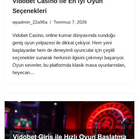
Vidobet Casino ile En İyi Oyun
Seçenekleri
wpadmin_22a96a
Temmuz 7, 2026
Vidobet Casino, online kumar dünyasında sunduğu
geniş oyun yelpazesi ile dikkat çekiyor. Hem yeni
başlayanlar hem de deneyimli oyuncular için çeşitli
seçenekler sunarak herkesin ilgisini çekmeyi başarıyor.
Oyun severler, bu platformda klasik masa oyunlarından,
heyecan…