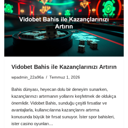
Vidobet Bahis ile Kazançlarınızı Artırın
wpadmin_22a96a
Temmuz 1, 2026
Bahis dünyası, heyecan dolu bir deneyim sunarken,
kazançlarınızı artırmanın yollarını keşfetmek de oldukça
önemlidir. Vidobet Bahis, sunduğu çeşitli fırsatlar ve
avantajlarla, kullanıcılarına kazançlarını artırma
konusunda büyük bir fırsat sunuyor. İster spor bahisleri,
ister casino oyunları…