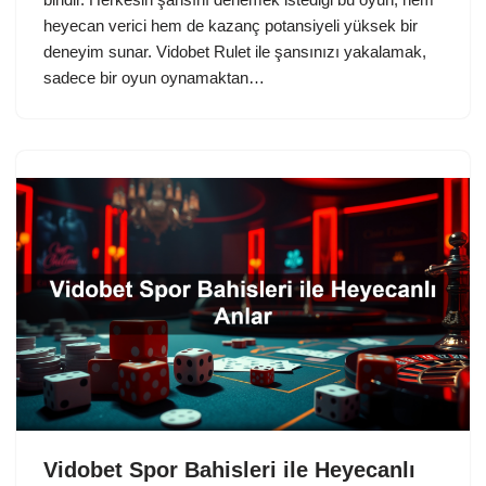
heyecan verici hem de kazanç potansiyeli yüksek bir
deneyim sunar. Vidobet Rulet ile şansınızı yakalamak,
sadece bir oyun oynamaktan…
Vidobet Spor Bahisleri ile Heyecanlı