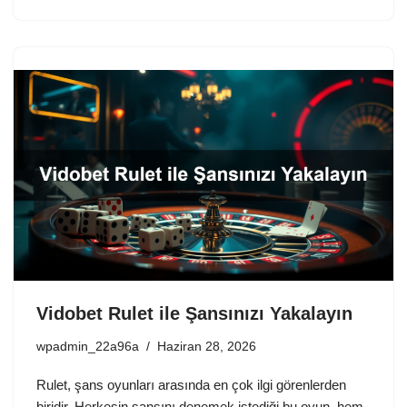
Vidobet Rulet ile Şansınızı Yakalayın
wpadmin_22a96a
Haziran 28, 2026
Rulet, şans oyunları arasında en çok ilgi görenlerden
biridir. Herkesin şansını denemek istediği bu oyun, hem