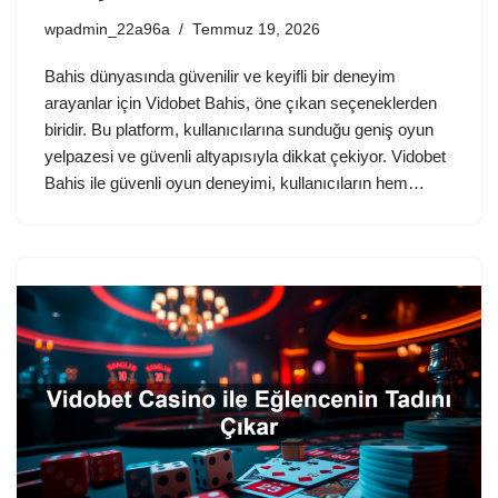
wpadmin_22a96a
Temmuz 19, 2026
Bahis dünyasında güvenilir ve keyifli bir deneyim
arayanlar için Vidobet Bahis, öne çıkan seçeneklerden
biridir. Bu platform, kullanıcılarına sunduğu geniş oyun
yelpazesi ve güvenli altyapısıyla dikkat çekiyor. Vidobet
Bahis ile güvenli oyun deneyimi, kullanıcıların hem…