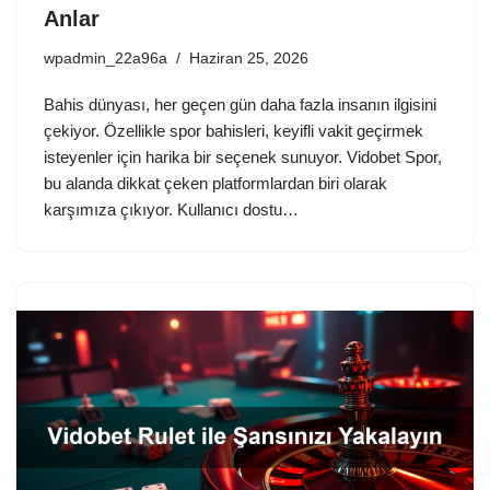
Anlar
wpadmin_22a96a
Haziran 25, 2026
Bahis dünyası, her geçen gün daha fazla insanın ilgisini
çekiyor. Özellikle spor bahisleri, keyifli vakit geçirmek
isteyenler için harika bir seçenek sunuyor. Vidobet Spor,
bu alanda dikkat çeken platformlardan biri olarak
karşımıza çıkıyor. Kullanıcı dostu…