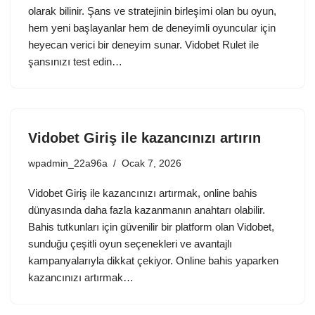
olarak bilinir. Şans ve stratejinin birleşimi olan bu oyun,
hem yeni başlayanlar hem de deneyimli oyuncular için
heyecan verici bir deneyim sunar. Vidobet Rulet ile
şansınızı test edin…
Vidobet Giriş ile kazancınızı artırın
wpadmin_22a96a
Ocak 7, 2026
Vidobet Giriş ile kazancınızı artırmak, online bahis
dünyasında daha fazla kazanmanın anahtarı olabilir.
Bahis tutkunları için güvenilir bir platform olan Vidobet,
sunduğu çeşitli oyun seçenekleri ve avantajlı
kampanyalarıyla dikkat çekiyor. Online bahis yaparken
kazancınızı artırmak…