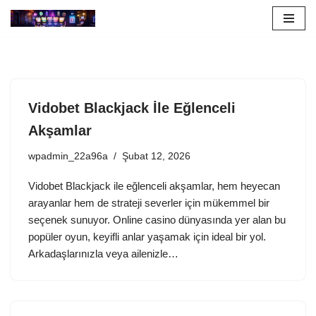
İçeriğe
geç
Vidobet Blackjack İle Eğlenceli
Akşamlar
wpadmin_22a96a
Şubat 12, 2026
Vidobet Blackjack ile eğlenceli akşamlar, hem heyecan
arayanlar hem de strateji severler için mükemmel bir
seçenek sunuyor. Online casino dünyasında yer alan bu
popüler oyun, keyifli anlar yaşamak için ideal bir yol.
Arkadaşlarınızla veya ailenizle…