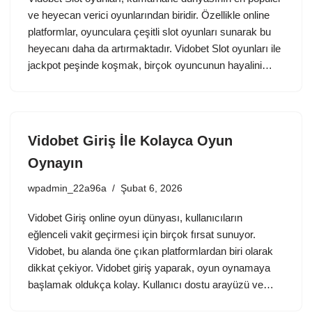
ve heyecan verici oyunlarından biridir. Özellikle online
platformlar, oyunculara çeşitli slot oyunları sunarak bu
heyecanı daha da artırmaktadır. Vidobet Slot oyunları ile
jackpot peşinde koşmak, birçok oyuncunun hayalini…
Vidobet Giriş İle Kolayca Oyun
Oynayın
wpadmin_22a96a
Şubat 6, 2026
Vidobet Giriş online oyun dünyası, kullanıcıların
eğlenceli vakit geçirmesi için birçok fırsat sunuyor.
Vidobet, bu alanda öne çıkan platformlardan biri olarak
dikkat çekiyor. Vidobet giriş yaparak, oyun oynamaya
başlamak oldukça kolay. Kullanıcı dostu arayüzü ve…