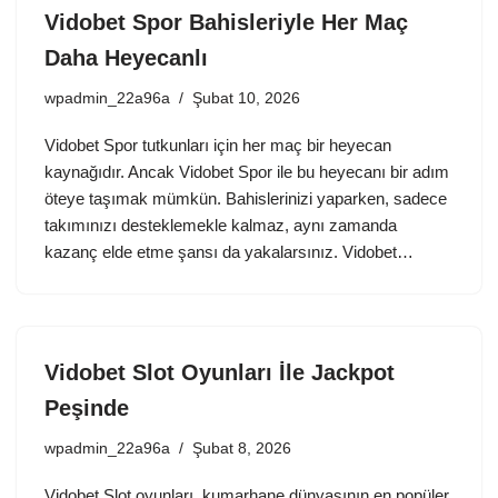
Vidobet Spor Bahisleriyle Her Maç
Daha Heyecanlı
wpadmin_22a96a
Şubat 10, 2026
Vidobet Spor tutkunları için her maç bir heyecan
kaynağıdır. Ancak Vidobet Spor ile bu heyecanı bir adım
öteye taşımak mümkün. Bahislerinizi yaparken, sadece
takımınızı desteklemekle kalmaz, aynı zamanda
kazanç elde etme şansı da yakalarsınız. Vidobet…
Vidobet Slot Oyunları İle Jackpot
Peşinde
wpadmin_22a96a
Şubat 8, 2026
Vidobet Slot oyunları, kumarhane dünyasının en popüler