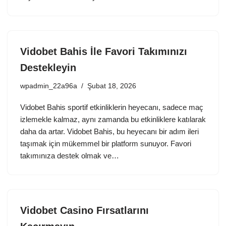
Vidobet Bahis İle Favori Takımınızı
Destekleyin
wpadmin_22a96a
Şubat 18, 2026
Vidobet Bahis sportif etkinliklerin heyecanı, sadece maç
izlemekle kalmaz, aynı zamanda bu etkinliklere katılarak
daha da artar. Vidobet Bahis, bu heyecanı bir adım ileri
taşımak için mükemmel bir platform sunuyor. Favori
takımınıza destek olmak ve…
Vidobet Casino Fırsatlarını