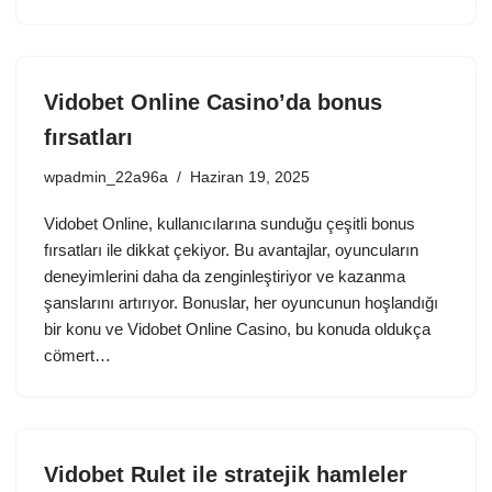
Vidobet Online Casino’da bonus
fırsatları
wpadmin_22a96a
Haziran 19, 2025
Vidobet Online, kullanıcılarına sunduğu çeşitli bonus
fırsatları ile dikkat çekiyor. Bu avantajlar, oyuncuların
deneyimlerini daha da zenginleştiriyor ve kazanma
şanslarını artırıyor. Bonuslar, her oyuncunun hoşlandığı
bir konu ve Vidobet Online Casino, bu konuda oldukça
cömert…
Vidobet Rulet ile stratejik hamleler