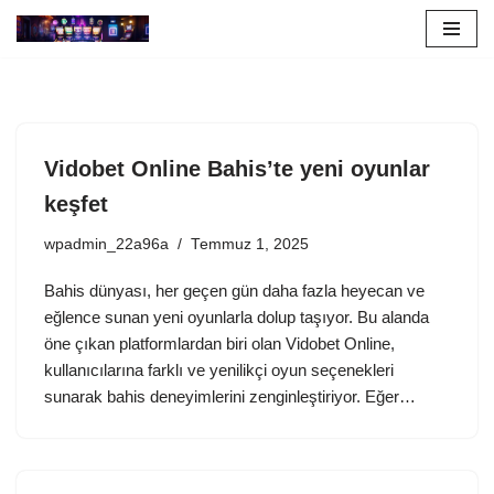
İçeriğe
geç
Vidobet Online Bahis’te yeni oyunlar
keşfet
wpadmin_22a96a
Temmuz 1, 2025
Bahis dünyası, her geçen gün daha fazla heyecan ve
eğlence sunan yeni oyunlarla dolup taşıyor. Bu alanda
öne çıkan platformlardan biri olan Vidobet Online,
kullanıcılarına farklı ve yenilikçi oyun seçenekleri
sunarak bahis deneyimlerini zenginleştiriyor. Eğer…