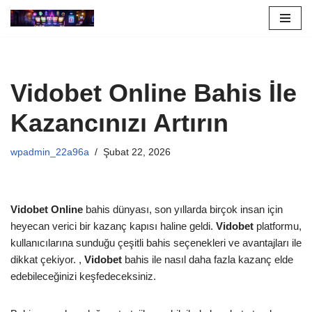
İçeriğe
geç
Vidobet Online Bahis İle
Kazancınızı Artırın
wpadmin_22a96a
Şubat 22, 2026
Vidobet Online
bahis dünyası, son yıllarda birçok insan için
heyecan verici bir kazanç kapısı haline geldi.
Vidobet
platformu,
kullanıcılarına sunduğu çeşitli bahis seçenekleri ve avantajları ile
dikkat çekiyor. ,
Vidobet
bahis ile nasıl daha fazla kazanç elde
edebileceğinizi keşfedeceksiniz.