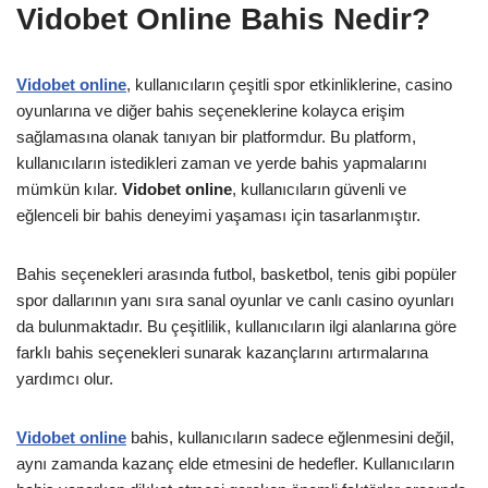
Vidobet Online Bahis Nedir?
Vidobet online
, kullanıcıların çeşitli spor etkinliklerine, casino
oyunlarına ve diğer bahis seçeneklerine kolayca erişim
sağlamasına olanak tanıyan bir platformdur. Bu platform,
kullanıcıların istedikleri zaman ve yerde bahis yapmalarını
mümkün kılar.
Vidobet online
, kullanıcıların güvenli ve
eğlenceli bir bahis deneyimi yaşaması için tasarlanmıştır.
Bahis seçenekleri arasında futbol, basketbol, tenis gibi popüler
spor dallarının yanı sıra sanal oyunlar ve canlı casino oyunları
da bulunmaktadır. Bu çeşitlilik, kullanıcıların ilgi alanlarına göre
farklı bahis seçenekleri sunarak kazançlarını artırmalarına
yardımcı olur.
Vidobet online
bahis, kullanıcıların sadece eğlenmesini değil,
aynı zamanda kazanç elde etmesini de hedefler. Kullanıcıların