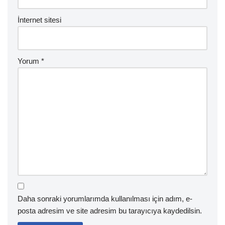
İnternet sitesi
Yorum
*
Daha sonraki yorumlarımda kullanılması için adım, e-
posta adresim ve site adresim bu tarayıcıya kaydedilsin.