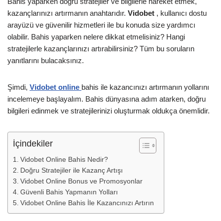
Bahis yaparken doğru stratejiler ve bilgilerle hareket etmek,
kazançlarınızı artırmanın anahtarıdır.
Vidobet
, kullanıcı dostu
arayüzü ve güvenilir hizmetleri ile bu konuda size yardımcı
olabilir. Bahis yaparken nelere dikkat etmelisiniz? Hangi
stratejilerle kazançlarınızı artırabilirsiniz? Tüm bu soruların
yanıtlarını bulacaksınız.
Şimdi,
Vidobet online
bahis ile kazancınızı artırmanın yollarını
incelemeye başlayalım. Bahis dünyasına adım atarken, doğru
bilgileri edinmek ve stratejilerinizi oluşturmak oldukça önemlidir.
İçindekiler
Vidobet Online Bahis Nedir?
Doğru Stratejiler ile Kazanç Artışı
Vidobet Online Bonus ve Promosyonlar
Güvenli Bahis Yapmanın Yolları
Vidobet Online Bahis İle Kazancınızı Artırın