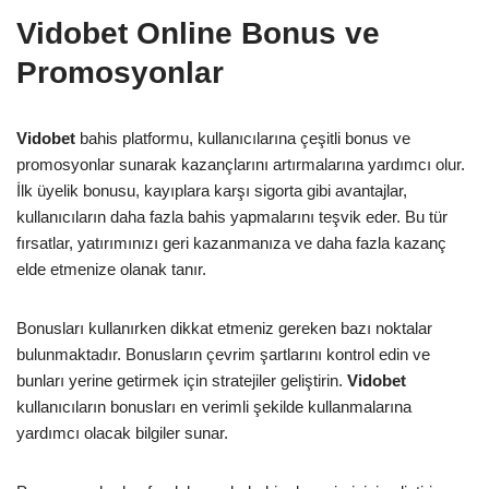
Vidobet Online Bonus ve
Promosyonlar
Vidobet
bahis platformu, kullanıcılarına çeşitli bonus ve
promosyonlar sunarak kazançlarını artırmalarına yardımcı olur.
İlk üyelik bonusu, kayıplara karşı sigorta gibi avantajlar,
kullanıcıların daha fazla bahis yapmalarını teşvik eder. Bu tür
fırsatlar, yatırımınızı geri kazanmanıza ve daha fazla kazanç
elde etmenize olanak tanır.
Bonusları kullanırken dikkat etmeniz gereken bazı noktalar
bulunmaktadır. Bonusların çevrim şartlarını kontrol edin ve
bunları yerine getirmek için stratejiler geliştirin.
Vidobet
kullanıcıların bonusları en verimli şekilde kullanmalarına
yardımcı olacak bilgiler sunar.