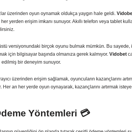
ar üzerinden oyun oynamak oldukça yaygın hale geldi.
Vidob
 her yerden erişim imkanı sunuyor. Akıllı telefon veya tablet kul
rsiniz.
üstü versiyonundaki birçok oyunu bulmak mümkün. Bu sayede, i
ak için bilgisayar başında olmanıza gerek kalmıyor.
Vidobet
ca
e edilmiş bir deneyim sunuyor.
yıcı üzerinden erişim sağlamak, oyuncuların kazançlarını artırma
. Her an her yerde oyun oynayarak, kazançlarını artırmak isteyenl
Ödeme Yöntemleri 💳
arının güvenliğini ön planda tutarak çeşitli ödeme yöntemleri sun