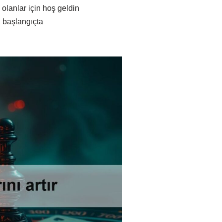
olanlar için hoş geldin
, başlangıçta