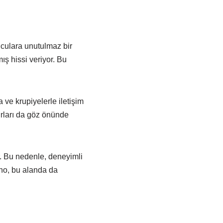
culara unutulmaz bir
ış hissi veriyor. Bu
.
 ve krupiyelerle iletişim
rları da göz önünde
r. Bu nedenle, deneyimli
no, bu alanda da