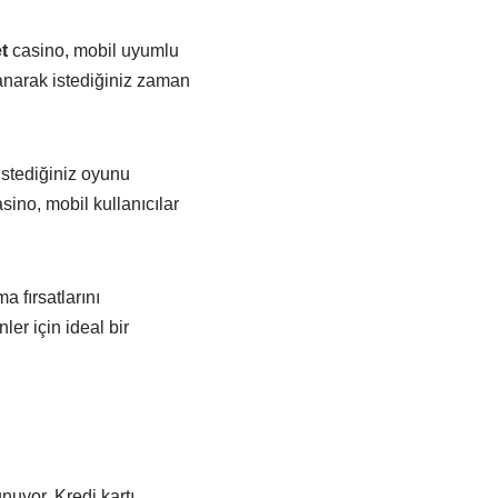
et
casino, mobil uyumlu
lanarak istediğiniz zaman
stediğiniz oyunu
sino, mobil kullanıcılar
 fırsatlarını
er için ideal bir
uyor. Kredi kartı,