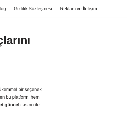
log
Gizlilik Sözleşmesi
Reklam ve İletişim
larını
 mükemmel bir seçenek
ken bu platform, hem
et güncel
casino ile