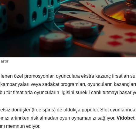
artır
enen özel promosyonlar, oyunculara ekstra kazanç fırsatları sun
kampanyaları veya sadakat programları, oyuncuların kazançların
 bu tür fırsatlarla oyuncuların ilgisini sürekli canlı tutmayı başarıy
retsiz dönüşler (free spins) de oldukça popüler. Slot oyunlarında
nızı artırırken risk almadan oyun oynamanızı sağlıyor.
Vidobet
rını memnun ediyor.