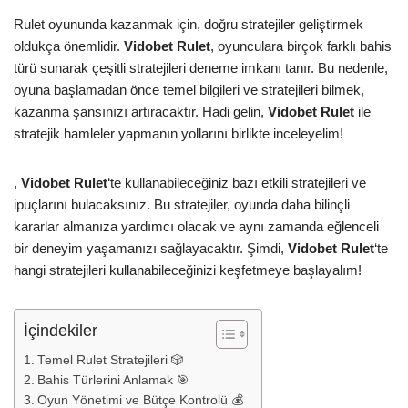
Rulet oyununda kazanmak için, doğru stratejiler geliştirmek
oldukça önemlidir.
Vidobet Rulet
, oyunculara birçok farklı bahis
türü sunarak çeşitli stratejileri deneme imkanı tanır. Bu nedenle,
oyuna başlamadan önce temel bilgileri ve stratejileri bilmek,
kazanma şansınızı artıracaktır. Hadi gelin,
Vidobet Rulet
ile
stratejik hamleler yapmanın yollarını birlikte inceleyelim!
,
Vidobet Rulet
‘te kullanabileceğiniz bazı etkili stratejileri ve
ipuçlarını bulacaksınız. Bu stratejiler, oyunda daha bilinçli
kararlar almanıza yardımcı olacak ve aynı zamanda eğlenceli
bir deneyim yaşamanızı sağlayacaktır. Şimdi,
Vidobet Rulet
‘te
hangi stratejileri kullanabileceğinizi keşfetmeye başlayalım!
İçindekiler
Temel Rulet Stratejileri 🎲
Bahis Türlerini Anlamak 🎯
Oyun Yönetimi ve Bütçe Kontrolü 💰