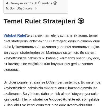
Deneyim ve Pratik Önemlidir 🏆
Son Düşünceler ✨
Temel Rulet Stratejileri 🎲
Vidobet Rulet
‘te stratejik hamleler yapmanın ilk adımı, temel
rulet stratejilerini anlamaktır. Bu stratejiler, oyunun dinamiklerini
daha iyi kavramanızı ve kazanma şansınızı artırmanızı sağlar.
En yaygın stratejilerden biri Martingale sistemidir. Bu sistem,
kaybettiğinizde bahsinizi iki katına çıkarmanızı önerir. Böylece,
bir kazanç elde ettiğinizde tüm kayıplarınızı geri kazanmış
olursunuz.
Bir diğer popüler strateji ise D’Alembert sistemidir. Bu sistemde,
kaybettiğinizde bahsinizin miktarını artırır, kazandığınızda ise
azaltırsınız. Bu yöntem, daha az risk almak isteyen oyuncular
için idealdir. Her iki strateji de
Vidobet Rulet
‘te etkili bir şekilde
kullanılabilir ve kendi oyun tarzınıza göre uyarlayabilirsiniz.