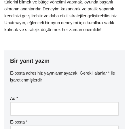
türlerini bilmek ve bütçe yönetimi yapmak, oyunda başarılı
olmanın anahtarıdır. Deneyim kazanarak ve pratik yaparak,
kendinizi geliştirebilir ve daha etkili stratejiler geliştirebilirsiniz.
Unutmayın, eğlenceli bir oyun deneyimi için kurallara sadık
kalmak ve stratejik düşünmek her zaman önemlidir!
Bir yanıt yazın
E-posta adresiniz yayınlanmayacak.
Gerekli alanlar
*
ile
işaretlenmişlerdir
Ad
*
E-posta
*