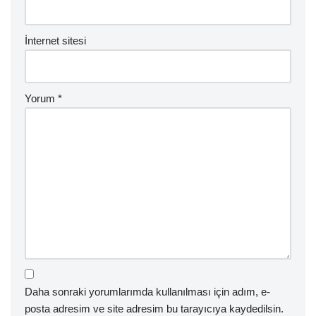
İnternet sitesi
Yorum
*
Daha sonraki yorumlarımda kullanılması için adım, e-
posta adresim ve site adresim bu tarayıcıya kaydedilsin.