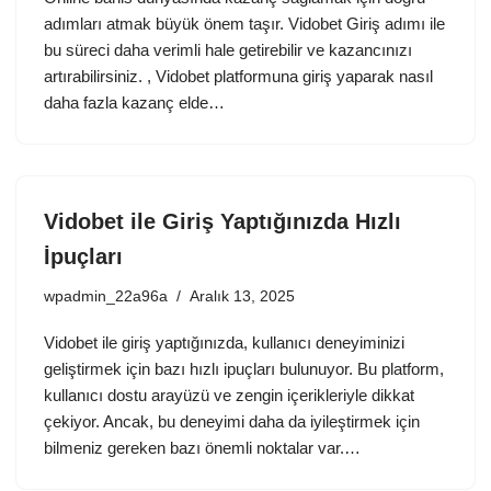
adımları atmak büyük önem taşır. Vidobet Giriş adımı ile
bu süreci daha verimli hale getirebilir ve kazancınızı
artırabilirsiniz. , Vidobet platformuna giriş yaparak nasıl
daha fazla kazanç elde…
Vidobet ile Giriş Yaptığınızda Hızlı
İpuçları
wpadmin_22a96a
Aralık 13, 2025
Vidobet ile giriş yaptığınızda, kullanıcı deneyiminizi
geliştirmek için bazı hızlı ipuçları bulunuyor. Bu platform,
kullanıcı dostu arayüzü ve zengin içerikleriyle dikkat
çekiyor. Ancak, bu deneyimi daha da iyileştirmek için
bilmeniz gereken bazı önemli noktalar var.…