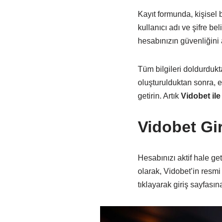
Kayıt formunda, kişisel b
kullanıcı adı ve şifre be
hesabınızın güvenliğini ar
Tüm bilgileri doldurdukt
oluşturulduktan sonra, e-
getirin. Artık
Vidobet ile
Vidobet Gir
Hesabınızı aktif hale ge
olarak, Vidobet’in resm
tıklayarak giriş sayfasın