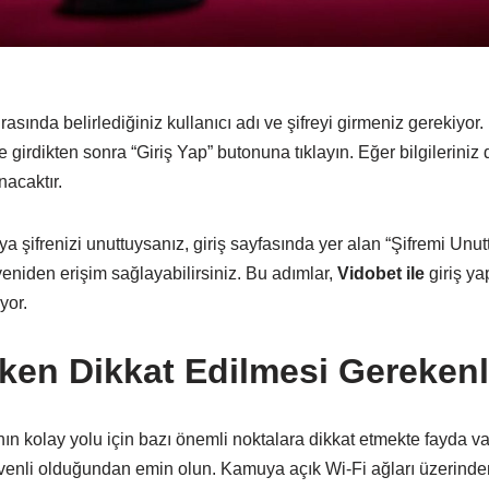
ırasında belirlediğiniz kullanıcı adı ve şifreyi girmeniz gerekiyor.
de girdikten sonra “Giriş Yap” butonuna tıklayın. Eğer bilgileriniz
acaktır.
eya şifrenizi unuttuysanız, giriş sayfasında yer alan “Şifremi Un
eniden erişim sağlayabilirsiniz. Bu adımlar,
Vidobet ile
giriş y
yor.
rken Dikkat Edilmesi Gerekenl
ın kolay yolu için bazı önemli noktalara dikkat etmekte fayda var
üvenli olduğundan emin olun. Kamuya açık Wi-Fi ağları üzerinde