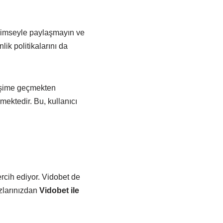
i kimseyle paylaşmayın ve
lik politikalarını da
etişime geçmekten
ektedir. Bu, kullanıcı
rcih ediyor. Vidobet de
zlarınızdan
Vidobet ile