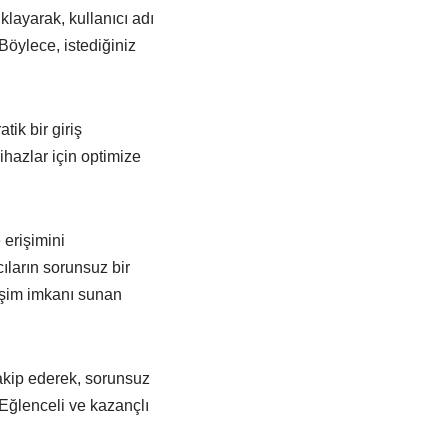
klayarak, kullanıcı adı
 Böylece, istediğiniz
ik bir giriş
ihazlar için optimize
 erişimini
ıların sorunsuz bir
şim imkanı sunan
akip ederek, sorunsuz
 Eğlenceli ve kazançlı