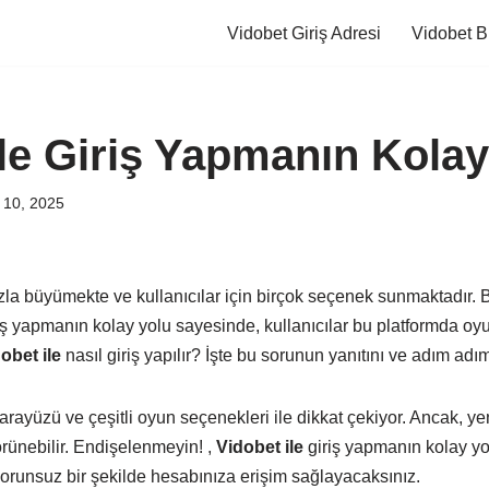
Vidobet Giriş Adresi
Vidobet B
ile Giriş Yapmanın Kolay
k 10, 2025
zla büyümekte ve kullanıcılar için birçok seçenek sunmaktadır. 
iş yapmanın kolay yolu sayesinde, kullanıcılar bu platformda o
obet ile
nasıl giriş yapılır? İşte bu sorunun yanıtını ve adım adı
arayüzü ve çeşitli oyun seçenekleri ile dikkat çekiyor. Ancak, yeni
rünebilir. Endişelenmeyin! ,
Vidobet ile
giriş yapmanın kolay yo
sorunsuz bir şekilde hesabınıza erişim sağlayacaksınız.