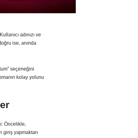
 Kullanıcı adınızı ve
 doğru ise, anında
uttum” seçeneğini
apmanın kolay yolunu
er
. Öncelikle,
n giriş yapmaktan