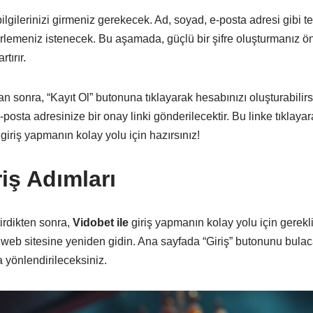
ilgilerinizi girmeniz gerekecek. Ad, soyad, e-posta adresi gibi tem
lirlemeniz istenecek. Bu aşamada, güçlü bir şifre oluşturmanız öne
tırır.
an sonra, “Kayıt Ol” butonuna tıklayarak hesabınızı oluşturabilir
posta adresinize bir onay linki gönderilecektir. Bu linke tıklayar
giriş yapmanın kolay yolu için hazırsınız!
iş Adımları
tirdikten sonra,
Vidobet ile
giriş yapmanın kolay yolu için gerekli
i web sitesine yeniden gidin. Ana sayfada “Giriş” butonunu bula
a yönlendirileceksiniz.