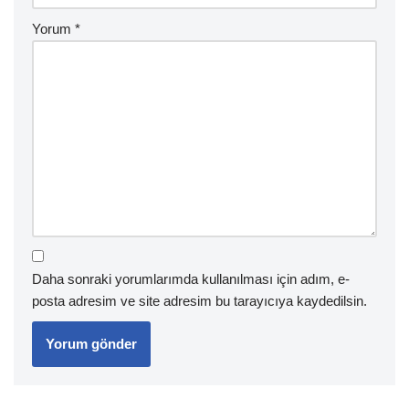
Yorum
*
Daha sonraki yorumlarımda kullanılması için adım, e-
posta adresim ve site adresim bu tarayıcıya kaydedilsin.