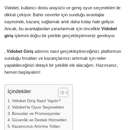
Vidobet, kullanıcı dostu arayüzü ve geniş oyun seçenekleri ile
dikkat çekiyor. Bahis severler için sunduğu avantajlar
sayesinde, kazanç sağlamak artık daha kolay hale geliyor.
Ancak, bu avantajlardan yararlanmak için öncelikle
Vidobet
giriş
işlemini doğru bir şekilde gerçekleştirmeniz gerekiyor.
,
Vidobet Giriş
adımını nasıl gerçekleştireceğinizi, platformun
sunduğu fırsatları ve kazançlarınızı artırmak için neler
yapabileceğinizi detaylı bir şekilde ele alacağım. Hazırsanız,
hemen başlayalım!
İçindekiler
Vidobet Giriş Nasıl Yapılır?
Vidobet’te Oyun Seçenekleri
Bonuslar ve Promosyonlar
Güvenlik ve Destek Hizmetleri
Kazancınızı Artırma Yolları