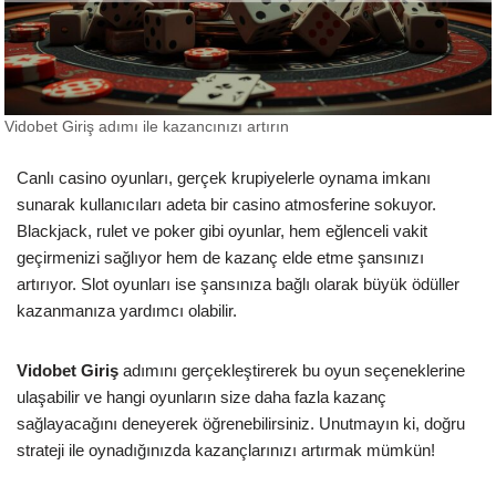
Vidobet Giriş adımı ile kazancınızı artırın
Canlı casino oyunları, gerçek krupiyelerle oynama imkanı
sunarak kullanıcıları adeta bir casino atmosferine sokuyor.
Blackjack, rulet ve poker gibi oyunlar, hem eğlenceli vakit
geçirmenizi sağlıyor hem de kazanç elde etme şansınızı
artırıyor. Slot oyunları ise şansınıza bağlı olarak büyük ödüller
kazanmanıza yardımcı olabilir.
Vidobet Giriş
adımını gerçekleştirerek bu oyun seçeneklerine
ulaşabilir ve hangi oyunların size daha fazla kazanç
sağlayacağını deneyerek öğrenebilirsiniz. Unutmayın ki, doğru
strateji ile oynadığınızda kazançlarınızı artırmak mümkün!