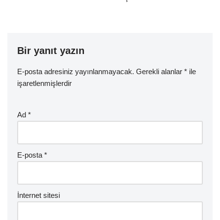
Bir yanıt yazın
E-posta adresiniz yayınlanmayacak.
Gerekli alanlar
*
ile
işaretlenmişlerdir
Ad
*
E-posta
*
İnternet sitesi