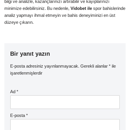
bilgi ve analizle, kazançlarınızı artırabilir ve kayıplarınızı
minimize edebilirsiniz. Bu nedenle,
Vidobet ile
spor bahislerinde
analiz yapmayı ihmal etmeyin ve bahis deneyiminizi en üst
düzeye çıkarın.
Bir yanıt yazın
E-posta adresiniz yayınlanmayacak.
Gerekli alanlar
*
ile
işaretlenmişlerdir
Ad
*
E-posta
*