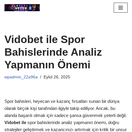
İçeriğe
geç
Vidobet ile Spor
Bahislerinde Analiz
Yapmanın Önemi
wpadmin_22a96a
Eylül 26, 2025
Spor bahisleri, heyecan ve kazanç fırsatları sunan bir dünya
olarak birçok kişi tarafından ilgiyle takip ediliyor. Ancak, bu
alanda başarılı olmak için sadece şansa güvenmek yeterli değil.
Vidobet ile
spor bahislerinde analiz yapmanın önemi, doğru
stratejiler geliştirmek ve kazancınızı artırmak için kritik bir unsur