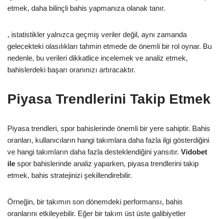
etmek, daha bilinçli bahis yapmanıza olanak tanır.
, istatistikler yalnızca geçmiş veriler değil, aynı zamanda
gelecekteki olasılıkları tahmin etmede de önemli bir rol oynar. Bu
nedenle, bu verileri dikkatlice incelemek ve analiz etmek,
bahislerdeki başarı oranınızı artıracaktır.
Piyasa Trendlerini Takip Etmek
Piyasa trendleri, spor bahislerinde önemli bir yere sahiptir. Bahis
oranları, kullanıcıların hangi takımlara daha fazla ilgi gösterdiğini
ve hangi takımların daha fazla desteklendiğini yansıtır.
Vidobet
ile
spor bahislerinde analiz yaparken, piyasa trendlerini takip
etmek, bahis stratejinizi şekillendirebilir.
Örneğin, bir takımın son dönemdeki performansı, bahis
oranlarını etkileyebilir. Eğer bir takım üst üste galibiyetler