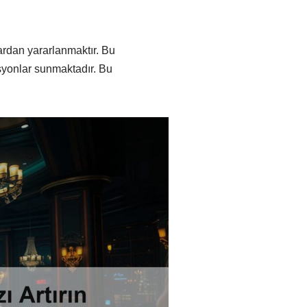
ardan yararlanmaktır. Bu
osyonlar sunmaktadır. Bu