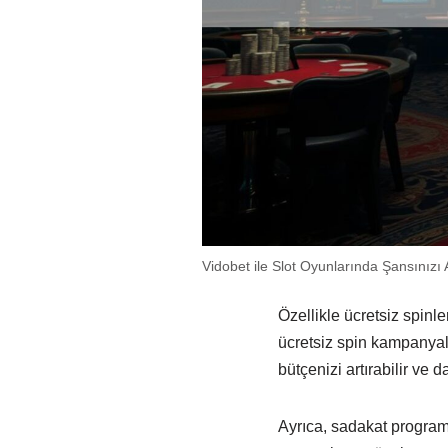
Vidobet ile Slot Oyunlarında Şansınızı A
Özellikle ücretsiz spinle
ücretsiz spin kampanyala
bütçenizi artırabilir ve
Ayrıca, sadakat programl