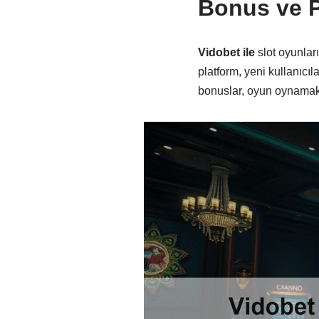
Bonus ve P
Vidobet ile
slot oyunlar
platform, yeni kullanıcı
bonuslar, oyun oynamak i