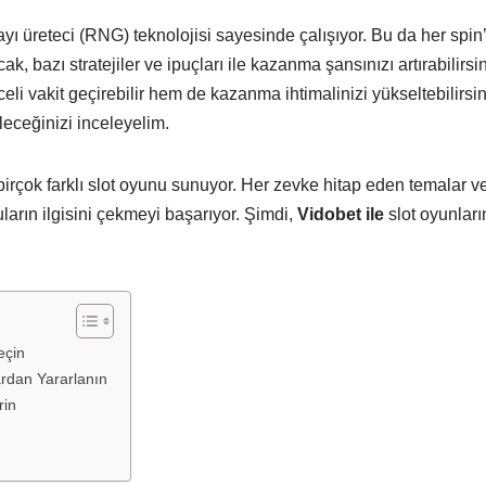
sayı üreteci (RNG) teknolojisi sayesinde çalışıyor. Bu da her spi
k, bazı stratejiler ve ipuçları ile kazanma şansınızı artırabilirsi
li vakit geçirebilir hem de kazanma ihtimalinizi yükseltebilirsin
leceğinizi inceleyelim.
 birçok farklı slot oyunu sunuyor. Her zevke hitap eden temalar v
ların ilgisini çekmeyi başarıyor. Şimdi,
Vidobet ile
slot oyunları
eçin
rdan Yararlanın
rin