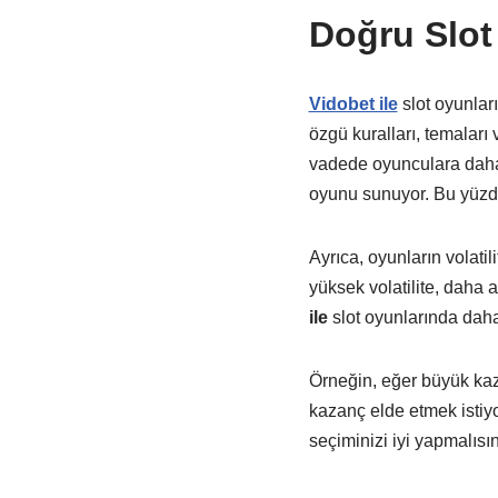
Doğru Slo
Vidobet ile
slot oyunlar
özgü kuralları, temaları
vadede oyunculara daha f
oyunu sunuyor. Bu yüzden
Ayrıca, oyunların volati
yüksek volatilite, daha
ile
slot oyunlarında daha 
Örneğin, eğer büyük kaza
kazanç elde etmek istiyo
seçiminizi iyi yapmalısın