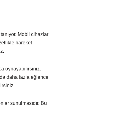
anıyor. Mobil cihazlar
ellikle hareket
z.
a oynayabilirsiniz.
nda daha fazla eğlence
rsiniz.
nlar sunulmasıdır. Bu