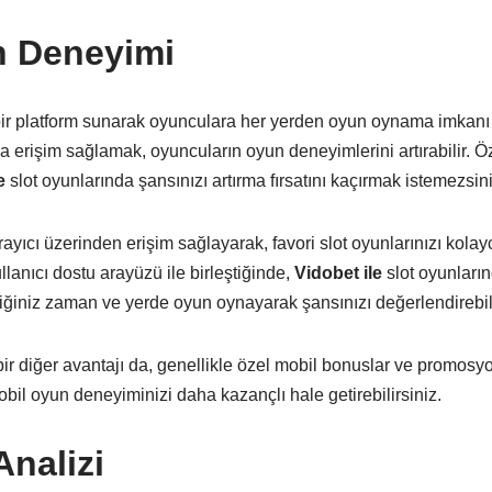
n Deneyimi
ir platform sunarak oyunculara her yerden oyun oynama imkanı t
a erişim sağlamak, oyuncuların oyun deneyimlerini artırabilir. Öz
e
slot oyunlarında şansınızı artırma fırsatını kaçırmak istemezsini
yıcı üzerinden erişim sağlayarak, favori slot oyunlarınızı kolayc
lanıcı dostu arayüzü ile birleştiğinde,
Vidobet ile
slot oyunları
iğiniz zaman ve yerde oyun oynayarak şansınızı değerlendirebili
r diğer avantajı da, genellikle özel mobil bonuslar ve promosyo
mobil oyun deneyiminizi daha kazançlı hale getirebilirsiniz.
nalizi