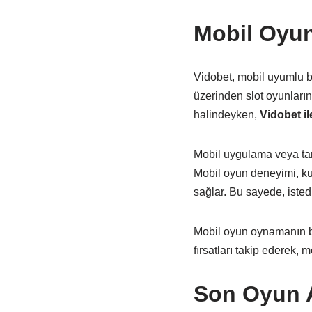
Mobil Oyu
Vidobet, mobil uyumlu b
üzerinden slot oyunların
halindeyken,
Vidobet il
Mobil uygulama veya tara
Mobil oyun deneyimi, kul
sağlar. Bu sayede, isted
Mobil oyun oynamanın bi
fırsatları takip ederek, 
Son Oyun A