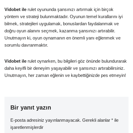
Vidobet ile
rulet oyununda şansınızı artırmak için birçok
yöntem ve strateji bulunmaktadır. Oyunun temel kurallarını iyi
bilmek, stratejileri uygulamak, bonuslardan faydalanmak ve
doğru oyun alanını seçmek, kazanma şansınızı artırabilir.
Unutmayın ki, oyun oynamanın en önemli yanı eğlenmek ve
sorumlu davranmaktır.
Vidobet ile
rulet oynarken, bu bilgileri göz önünde bulundurarak
daha keyifli bir deneyim yaşayabilir ve şansınızı artırabilirsiniz.
Unutmayın, her zaman eğlenin ve kaybettiğinizde pes etmeyin!
Bir yanıt yazın
E-posta adresiniz yayınlanmayacak.
Gerekli alanlar
*
ile
işaretlenmişlerdir