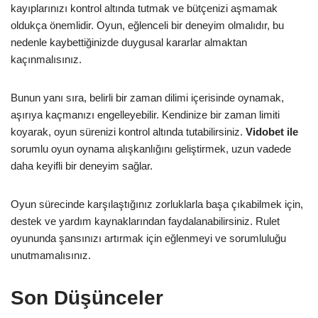
kayıplarınızı kontrol altında tutmak ve bütçenizi aşmamak
oldukça önemlidir. Oyun, eğlenceli bir deneyim olmalıdır, bu
nedenle kaybettiğinizde duygusal kararlar almaktan
kaçınmalısınız.
Bunun yanı sıra, belirli bir zaman dilimi içerisinde oynamak,
aşırıya kaçmanızı engelleyebilir. Kendinize bir zaman limiti
koyarak, oyun sürenizi kontrol altında tutabilirsiniz.
Vidobet ile
sorumlu oyun oynama alışkanlığını geliştirmek, uzun vadede
daha keyifli bir deneyim sağlar.
Oyun sürecinde karşılaştığınız zorluklarla başa çıkabilmek için,
destek ve yardım kaynaklarından faydalanabilirsiniz. Rulet
oyununda şansınızı artırmak için eğlenmeyi ve sorumluluğu
unutmamalısınız.
Son Düşünceler