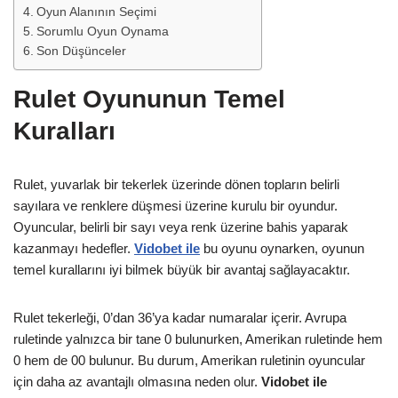
Oyun Alanının Seçimi
Sorumlu Oyun Oynama
Son Düşünceler
Rulet Oyununun Temel
Kuralları
Rulet, yuvarlak bir tekerlek üzerinde dönen topların belirli
sayılara ve renklere düşmesi üzerine kurulu bir oyundur.
Oyuncular, belirli bir sayı veya renk üzerine bahis yaparak
kazanmayı hedefler.
Vidobet ile
bu oyunu oynarken, oyunun
temel kurallarını iyi bilmek büyük bir avantaj sağlayacaktır.
Rulet tekerleği, 0’dan 36’ya kadar numaralar içerir. Avrupa
ruletinde yalnızca bir tane 0 bulunurken, Amerikan ruletinde hem
0 hem de 00 bulunur. Bu durum, Amerikan ruletinin oyuncular
için daha az avantajlı olmasına neden olur.
Vidobet ile