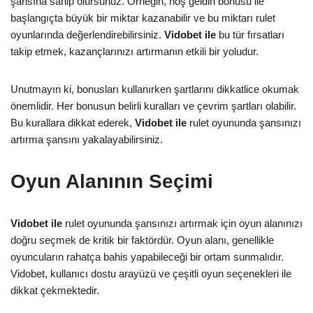
şansına sahip olursunuz. Örneğin, hoş geldin bonusu ile
başlangıçta büyük bir miktar kazanabilir ve bu miktarı rulet
oyunlarında değerlendirebilirsiniz.
Vidobet ile
bu tür fırsatları
takip etmek, kazançlarınızı artırmanın etkili bir yoludur.
Unutmayın ki, bonusları kullanırken şartlarını dikkatlice okumak
önemlidir. Her bonusun belirli kuralları ve çevrim şartları olabilir.
Bu kurallara dikkat ederek,
Vidobet ile
rulet oyununda şansınızı
artırma şansını yakalayabilirsiniz.
Oyun Alanının Seçimi
Vidobet ile
rulet oyununda şansınızı artırmak için oyun alanınızı
doğru seçmek de kritik bir faktördür. Oyun alanı, genellikle
oyuncuların rahatça bahis yapabileceği bir ortam sunmalıdır.
Vidobet, kullanıcı dostu arayüzü ve çeşitli oyun seçenekleri ile
dikkat çekmektedir.