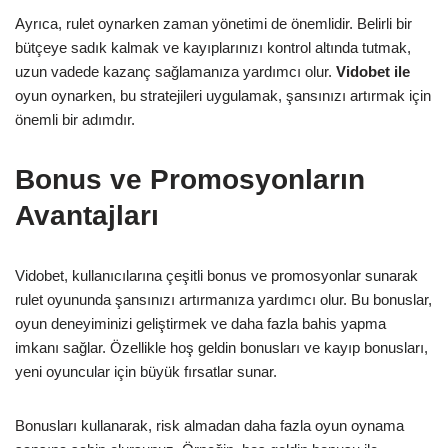
Ayrıca, rulet oynarken zaman yönetimi de önemlidir. Belirli bir
bütçeye sadık kalmak ve kayıplarınızı kontrol altında tutmak,
uzun vadede kazanç sağlamanıza yardımcı olur.
Vidobet ile
oyun oynarken, bu stratejileri uygulamak, şansınızı artırmak için
önemli bir adımdır.
Bonus ve Promosyonların
Avantajları
Vidobet, kullanıcılarına çeşitli bonus ve promosyonlar sunarak
rulet oyununda şansınızı artırmanıza yardımcı olur. Bu bonuslar,
oyun deneyiminizi geliştirmek ve daha fazla bahis yapma
imkanı sağlar. Özellikle hoş geldin bonusları ve kayıp bonusları,
yeni oyuncular için büyük fırsatlar sunar.
Bonusları kullanarak, risk almadan daha fazla oyun oynama