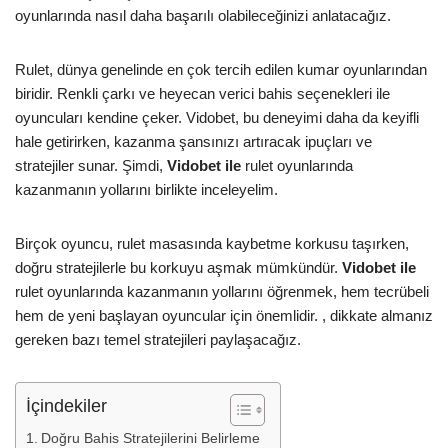
oyunlarında nasıl daha başarılı olabileceğinizi anlatacağız.
Rulet, dünya genelinde en çok tercih edilen kumar oyunlarından
biridir. Renkli çarkı ve heyecan verici bahis seçenekleri ile
oyuncuları kendine çeker. Vidobet, bu deneyimi daha da keyifli
hale getirirken, kazanma şansınızı artıracak ipuçları ve
stratejiler sunar. Şimdi,
Vidobet ile
rulet oyunlarında
kazanmanın yollarını birlikte inceleyelim.
Birçok oyuncu, rulet masasında kaybetme korkusu taşırken,
doğru stratejilerle bu korkuyu aşmak mümkündür.
Vidobet ile
rulet oyunlarında kazanmanın yollarını öğrenmek, hem tecrübeli
hem de yeni başlayan oyuncular için önemlidir. , dikkate almanız
gereken bazı temel stratejileri paylaşacağız.
İçindekiler
Doğru Bahis Stratejilerini Belirleme