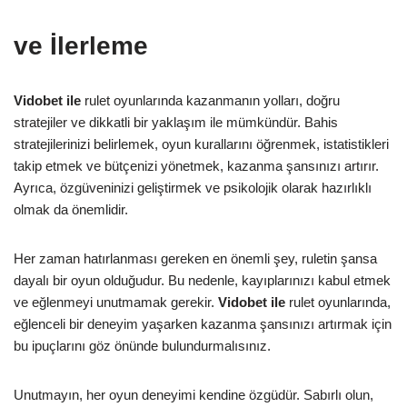
ve İlerleme
Vidobet ile
rulet oyunlarında kazanmanın yolları, doğru
stratejiler ve dikkatli bir yaklaşım ile mümkündür. Bahis
stratejilerinizi belirlemek, oyun kurallarını öğrenmek, istatistikleri
takip etmek ve bütçenizi yönetmek, kazanma şansınızı artırır.
Ayrıca, özgüveninizi geliştirmek ve psikolojik olarak hazırlıklı
olmak da önemlidir.
Her zaman hatırlanması gereken en önemli şey, ruletin şansa
dayalı bir oyun olduğudur. Bu nedenle, kayıplarınızı kabul etmek
ve eğlenmeyi unutmamak gerekir.
Vidobet ile
rulet oyunlarında,
eğlenceli bir deneyim yaşarken kazanma şansınızı artırmak için
bu ipuçlarını göz önünde bulundurmalısınız.
Unutmayın, her oyun deneyimi kendine özgüdür. Sabırlı olun,