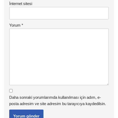
İnternet sitesi
Yorum
*
Daha sonraki yorumlarımda kullanılması için adım, e-
posta adresim ve site adresim bu tarayıcıya kaydedilsin.