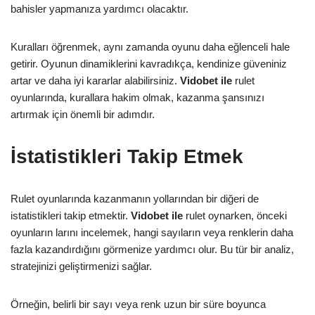
bahisler yapmanıza yardımcı olacaktır.
Kuralları öğrenmek, aynı zamanda oyunu daha eğlenceli hale
getirir. Oyunun dinamiklerini kavradıkça, kendinize güveniniz
artar ve daha iyi kararlar alabilirsiniz.
Vidobet ile
rulet
oyunlarında, kurallara hakim olmak, kazanma şansınızı
artırmak için önemli bir adımdır.
İstatistikleri Takip Etmek
Rulet oyunlarında kazanmanın yollarından bir diğeri de
istatistikleri takip etmektir.
Vidobet ile
rulet oynarken, önceki
oyunların larını incelemek, hangi sayıların veya renklerin daha
fazla kazandırdığını görmenize yardımcı olur. Bu tür bir analiz,
stratejinizi geliştirmenizi sağlar.
Örneğin, belirli bir sayı veya renk uzun bir süre boyunca