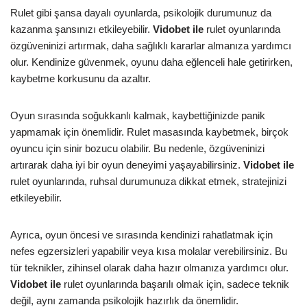
Rulet gibi şansa dayalı oyunlarda, psikolojik durumunuz da
kazanma şansınızı etkileyebilir.
Vidobet ile
rulet oyunlarında
özgüveninizi artırmak, daha sağlıklı kararlar almanıza yardımcı
olur. Kendinize güvenmek, oyunu daha eğlenceli hale getirirken,
kaybetme korkusunu da azaltır.
Oyun sırasında soğukkanlı kalmak, kaybettiğinizde panik
yapmamak için önemlidir. Rulet masasında kaybetmek, birçok
oyuncu için sinir bozucu olabilir. Bu nedenle, özgüveninizi
artırarak daha iyi bir oyun deneyimi yaşayabilirsiniz.
Vidobet ile
rulet oyunlarında, ruhsal durumunuza dikkat etmek, stratejinizi
etkileyebilir.
Ayrıca, oyun öncesi ve sırasında kendinizi rahatlatmak için
nefes egzersizleri yapabilir veya kısa molalar verebilirsiniz. Bu
tür teknikler, zihinsel olarak daha hazır olmanıza yardımcı olur.
Vidobet ile
rulet oyunlarında başarılı olmak için, sadece teknik
değil, aynı zamanda psikolojik hazırlık da önemlidir.