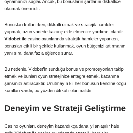
oynamanızı sağlar. Ancak, bu bonusların şartlarını dikkatlice
okumak önemlidir.
Bonusları kullanırken, dikkatli olmak ve stratejik hamleler
yapmak, uzun vadede kazanç elde etmenize yardımcı olabilir.
Vidobet ile
casino oyunlarında stratejik hamleler yaparken,
bonusları etkili bir şekilde kullanmak, oyun bütçenizi artırmanın
yanı sıra, daha fazla eğlence sunar.
Bu nedenle, Vidobet’in sunduğu bonus ve promosyonları takip
etmek ve bunları oyun stratejinize entegre etmek, kazanma
şansınızı artıracaktır. Unutmayın ki, her bonusun kendine özgü
kuralları vardır, bu yüzden dikkatli olunmalıdır.
Deneyim ve Strateji Geliştirme
Casino oyunları, deneyim kazandıkça daha iyi anlaşılır hale