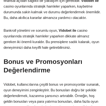
finansal açıdan sağlıklı bir yaklaşım için gereklidir.
Vidobet ile
casino oyunlarında stratejik hamleler yaparken, kaybetme
durumunda sakin kalmak ve durumu değerlendirmek önemlidir.
Bu, daha akıllıca kararlar almanıza yardımcı olacaktır.
Bankroll yönetimi ve sorumlu oyun,
Vidobet ile
casino
oyunlarında stratejik hamleler yaparken dikkate almanız
gereken iki önemli kuraldır. Bu prensiplere sadık kalarak, oyun
deneyiminizi daha keyifli hale getirebilirsiniz.
Bonus ve Promosyonları
Değerlendirme
Vidobet, kullanıcılarına çeşitli bonus ve promosyonlar sunarak,
oyun deneyimini zenginleştirir. Bu bonusları doğru bir şekilde
değerlendirmek, kazanma şansınızı artırabilir. Örneğin, hoş
geldin bonusları veya para yatırma bonusları, daha fazla oyun