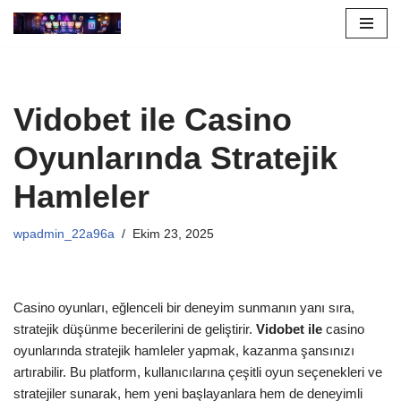
İçeriğe
geç
Vidobet ile Casino
Oyunlarında Stratejik
Hamleler
wpadmin_22a96a
Ekim 23, 2025
Casino oyunları, eğlenceli bir deneyim sunmanın yanı sıra,
stratejik düşünme becerilerini de geliştirir.
Vidobet ile
casino
oyunlarında stratejik hamleler yapmak, kazanma şansınızı
artırabilir. Bu platform, kullanıcılarına çeşitli oyun seçenekleri ve
stratejiler sunarak, hem yeni başlayanlara hem de deneyimli