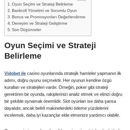
Oyun Seçimi ve Strateji Belirleme
Bankroll Yönetimi ve Sorumlu Oyun
Bonus ve Promosyonları Değerlendirme
Deneyim ve Strateji Geliştirme
Son Düşünceler
Oyun Seçimi ve Strateji
Belirleme
Vidobet ile
casino oyunlarında stratejik hamleler yapmanın ilk
adımı, doğru oyunu seçmektir. Her oyunun kendine özgü
kuralları ve stratejileri vardır. Örneğin, poker gibi strateji
gerektiren bir oyunda, rakiplerinizi analiz etmek ve elinizi doğru
bir şekilde oynamak önemlidir. Slot oyunları ise daha şansa
dayalıdır, ancak belirli makinelerdeki ödeme yüzdelerini
incelemek, daha iyi kazançlar elde etmenize yardımcı olabilir.