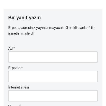
Bir yanıt yazın
E-posta adresiniz yayınlanmayacak.
Gerekli alanlar
*
ile
işaretlenmişlerdir
Ad
*
E-posta
*
İnternet sitesi