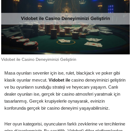
Vidobet ile Casino Deneyiminizi Geliştirin
Masa oyunları sevenler için ise, rulet, blackjack ve poker gibi
klasik oyunlar mevcut.
Vidobet ile
casino deneyiminizi geliştirin
ve bu oyunların sunduğu strateji ve heyecanı yaşayın. Canlı
dealer oyunları ise, gerçek bir casino atmosferi yaratmak için
tasarlanmış. Gerçek krupiyelerle oynayarak, evinizin
konforunda gerçek bir casino deneyimi yaşayabilirsiniz.
Her oyun kategorisi, oyuncuların farklı zevklerine ve tercihlerine
göre düzenlenmiştir. Bu çeşitlilik, Vidobet’i diğer platformlardan