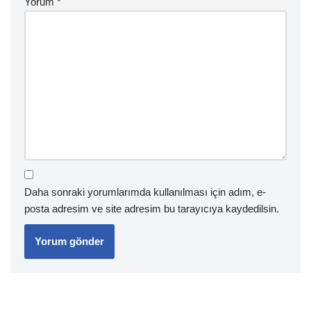
Yorum
*
Daha sonraki yorumlarımda kullanılması için adım, e-
posta adresim ve site adresim bu tarayıcıya kaydedilsin.