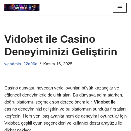
İçeriğe
geç
Vidobet ile Casino
Deneyiminizi Geliştirin
wpadmin_22a96a
Kasım 16, 2025
Casino dünyası, heyecan verici oyunlar, büyük kazançlar ve
eğlenceli deneyimlerle dolu bir alan. Bu dünyaya adım atarken,
doğru platformu seçmek son derece önemlidir.
Vidobet ile
casino deneyiminizi geliştirin ve bu platformun sunduğu fırsatları
keşfedin. Hem yeni başlayanlar hem de deneyimli oyuncular için
Vidobet, çeşitli oyun seçenekleri ve kullanıcı dostu arayüzü ile
dikkat çekiyor.