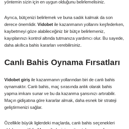
yöntemin sizin için en uygun olduğunu belirlemelisiniz.
Ayrıca, bütçenizi belirlemek ve buna sadık kalmak da son
derece önemlidir.
Vidobet
ile kazanmanın yollarını keşfederken,
kaybetmeyi göze alabileceğiniz bir bütçe belirlemeniz,
kayıplarınızı kontrol altında tutmanıza yardımcı olur. Bu sayede,
daha akıllıca bahis kararları verebilirsiniz.
Canlı Bahis Oynama Fırsatları
Vidobet giriş
ile kazanmanın yollarından biri de canlı bahis
oynamaktır. Canlı bahis, maç sırasında anlık olarak bahis
yapma imkanı sunar ve bu da kazanma şansınızı artırabilir.
Maçın gidişatına göre kararlar almak, daha esnek bir strateji
geliştirmenizi sağlar.
Özellikle büyük liglerdeki maçlarda, canlı bahis seçenekleri