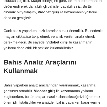
oldukça çeşitlidir. Maçın ilerleyişine göre, takımın performansını
değerlendirerek daha bilinçli bahisler yapabilirsiniz. Bu tür
dinamik bir yaklaşım,
Vidobet giriş
ile kazanmanın yollarını
daha da genişletir.
Canlı bahis yaparken, hızlı kararlar almak önemlidir. Bu nedenle,
maçları dikkatlice takip etmek ve anlık verileri analiz etmek
gerekmektedir. Bu sayede,
Vidobet giriş
ile kazanmanın
yollarını daha etkili bir şekilde kullanabilirsiniz.
Bahis Analiz Araçlarını
Kullanmak
Bahis yaparken analiz araçlarından yararlanmak, kazanma
şansınızı artırabilir.
Vidobet giriş
ile kazanmanın yollarını
keşfederken, bu tür araçları nasıl kullanabileceğinizi öğrenmek
önemlidir. İstatistikler ve analizler, bahis yaparken karar verme