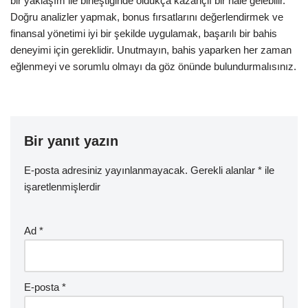
bir yaklaşım ile birleştiğinde oldukça kazançlı bir hale gelebilir.
Doğru analizler yapmak, bonus fırsatlarını değerlendirmek ve
finansal yönetimi iyi bir şekilde uygulamak, başarılı bir bahis
deneyimi için gereklidir. Unutmayın, bahis yaparken her zaman
eğlenmeyi ve sorumlu olmayı da göz önünde bulundurmalısınız.
Bir yanıt yazın
E-posta adresiniz yayınlanmayacak.
Gerekli alanlar
*
ile
işaretlenmişlerdir
Ad
*
E-posta
*