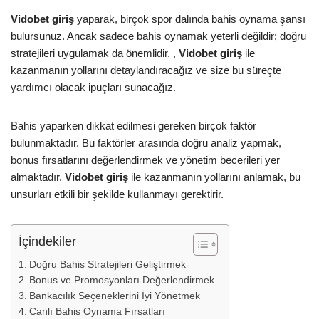
Vidobet giriş
yaparak, birçok spor dalında bahis oynama şansı
bulursunuz. Ancak sadece bahis oynamak yeterli değildir; doğru
stratejileri uygulamak da önemlidir. ,
Vidobet giriş
ile
kazanmanın yollarını detaylandıracağız ve size bu süreçte
yardımcı olacak ipuçları sunacağız.
Bahis yaparken dikkat edilmesi gereken birçok faktör
bulunmaktadır. Bu faktörler arasında doğru analiz yapmak,
bonus fırsatlarını değerlendirmek ve yönetim becerileri yer
almaktadır.
Vidobet giriş
ile kazanmanın yollarını anlamak, bu
unsurları etkili bir şekilde kullanmayı gerektirir.
İçindekiler
Doğru Bahis Stratejileri Geliştirmek
Bonus ve Promosyonları Değerlendirmek
Bankacılık Seçeneklerini İyi Yönetmek
Canlı Bahis Oynama Fırsatları