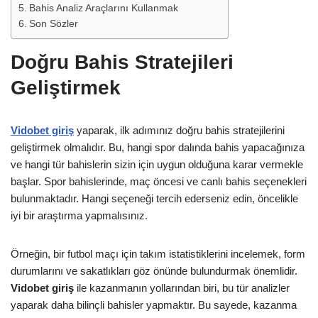
Bahis Analiz Araçlarını Kullanmak
Son Sözler
Doğru Bahis Stratejileri
Geliştirmek
Vidobet giriş
yaparak, ilk adımınız doğru bahis stratejilerini
geliştirmek olmalıdır. Bu, hangi spor dalında bahis yapacağınıza
ve hangi tür bahislerin sizin için uygun olduğuna karar vermekle
başlar. Spor bahislerinde, maç öncesi ve canlı bahis seçenekleri
bulunmaktadır. Hangi seçeneği tercih ederseniz edin, öncelikle
iyi bir araştırma yapmalısınız.
Örneğin, bir futbol maçı için takım istatistiklerini incelemek, form
durumlarını ve sakatlıkları göz önünde bulundurmak önemlidir.
Vidobet giriş
ile kazanmanın yollarından biri, bu tür analizler
yaparak daha bilinçli bahisler yapmaktır. Bu sayede, kazanma