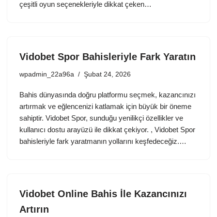
çeşitli oyun seçenekleriyle dikkat çeken…
Vidobet Spor Bahisleriyle Fark Yaratın
wpadmin_22a96a
Şubat 24, 2026
Bahis dünyasında doğru platformu seçmek, kazancınızı
artırmak ve eğlencenizi katlamak için büyük bir öneme
sahiptir. Vidobet Spor, sunduğu yenilikçi özellikler ve
kullanıcı dostu arayüzü ile dikkat çekiyor. , Vidobet Spor
bahisleriyle fark yaratmanın yollarını keşfedeceğiz.…
Vidobet Online Bahis İle Kazancınızı
Artırın