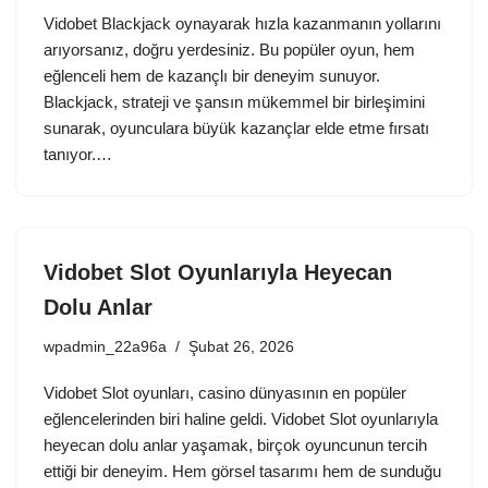
Vidobet Blackjack oynayarak hızla kazanmanın yollarını
arıyorsanız, doğru yerdesiniz. Bu popüler oyun, hem
eğlenceli hem de kazançlı bir deneyim sunuyor.
Blackjack, strateji ve şansın mükemmel bir birleşimini
sunarak, oyunculara büyük kazançlar elde etme fırsatı
tanıyor.…
Vidobet Slot Oyunlarıyla Heyecan
Dolu Anlar
wpadmin_22a96a
Şubat 26, 2026
Vidobet Slot oyunları, casino dünyasının en popüler
eğlencelerinden biri haline geldi. Vidobet Slot oyunlarıyla
heyecan dolu anlar yaşamak, birçok oyuncunun tercih
ettiği bir deneyim. Hem görsel tasarımı hem de sunduğu