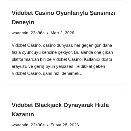
Vidobet Casino Oyunlarıyla Şansınızı
Deneyin
wpadmin_22a96a
Mart 2, 2026
Vidobet Casino, casino dünyası, her geçen gün daha
fazla oyuncuyu kendine çekiyor. Bu alanda öne çıkan
platformlardan biri de Vidobet Casino. Kullanıcı dostu
arayüzü ve geniş oyun yelpazesi ile dikkat çeken
Vidobet Casino, şansınızı denemek…
Vidobet Blackjack Oynayarak Hızla
Kazanın
wpadmin_22a96a
Şubat 28, 2026